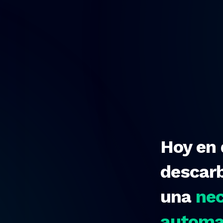
Hoy en 
descarb
una
nec
automat