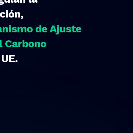
ción,
nismo de Ajuste
el Carbono
 UE.