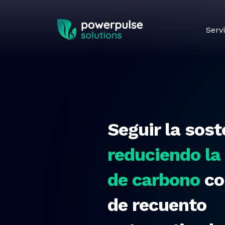
Skip to main content
Servi
Seguir la sost
reduciendo la
de carbono
co
de recuento