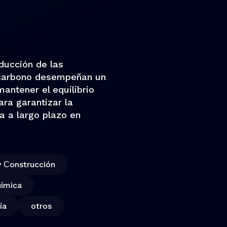
educción de las
 carbono desempeñan un
antener el equilibrio
ara garantizar la
a a largo plazo en
y Сonstrucción
uímica
ía
otros