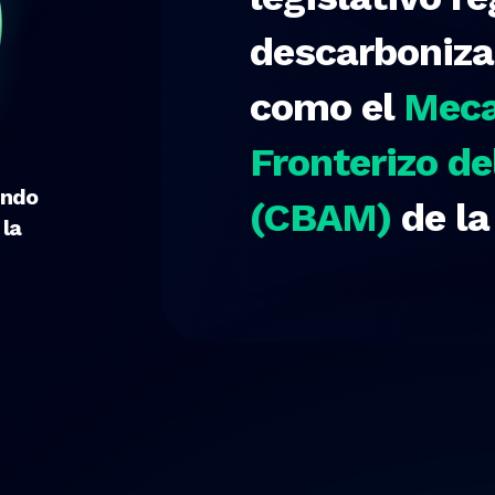
descarboniza
como el
Meca
Fronterizo d
undo
(CBAM)
de la
la