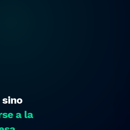
 sino
se a la
resa
.