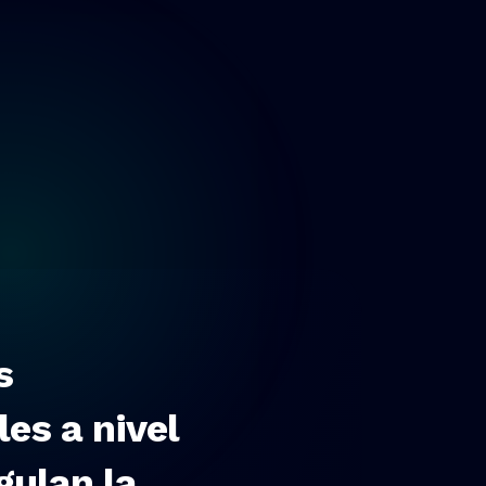
s
es a nivel
gulan la