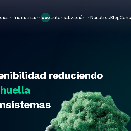
cios
Industrias
eco
automatización
Nosotros
Blog
Cont
enibilidad reduciendo
 huella
nsistemas