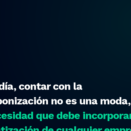
día, contar con la
onización no es una moda,
esidad que debe incorporar
ización de cualquier emp